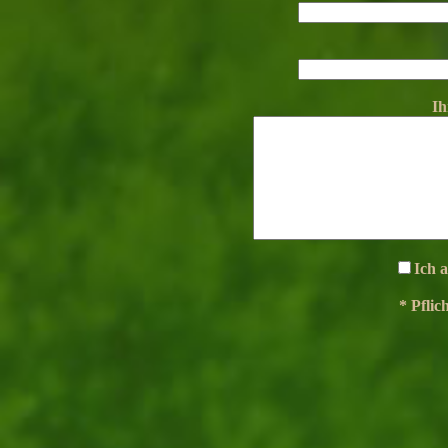
Ih
Ich 
* Pflic